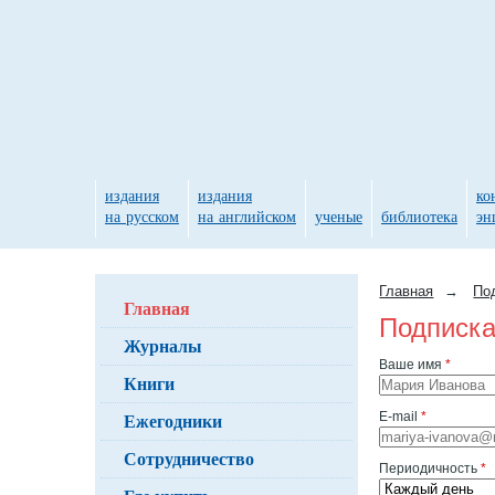
издания
издания
ко
на русском
на английском
ученые
библиотека
эн
Главная
→
По
Главная
Подписка
Журналы
Ваше имя
*
Книги
Ежегодники
E-mail
*
Сотрудничество
Периодичность
*