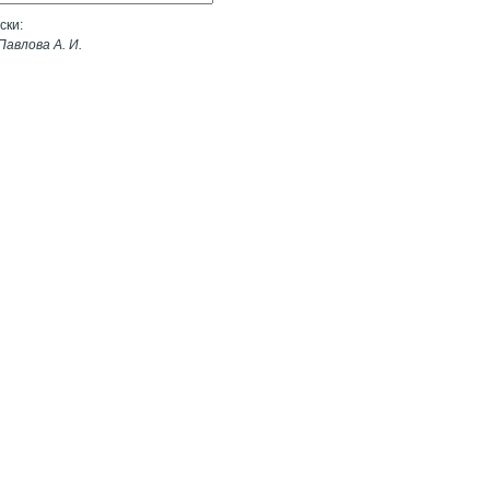
ски:
авлова А. И.