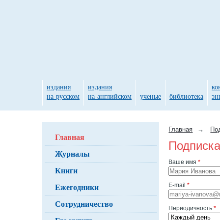
издания
издания
ко
на русском
на английском
ученые
библиотека
эн
Главная
→
По
Главная
Подписка
Журналы
Ваше имя
*
Книги
Ежегодники
E-mail
*
Сотрудничество
Периодичность
*