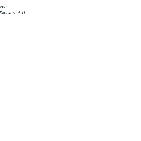
ски:
юрикова А. Н.