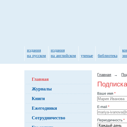
издания
издания
ко
на русском
на английском
ученые
библиотека
эн
Главная
→
По
Главная
Подписка
Журналы
Ваше имя
*
Книги
Ежегодники
E-mail
*
Сотрудничество
Периодичность
*