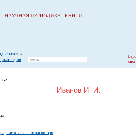
НАУЧНАЯ ПЕРИОДИКА КНИГИ
ндратьевская
Евро
циклопедия
сист
ёные
Иванов И. И.
ич
а
подписаться на статьи автора