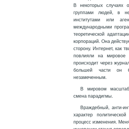
В некоторых случаях о
группами людей, в не
институтами или аге
международными програ
теоретической адаптаци
корпораций. Она действуе
сторону. Интернет, как т
повлияли на мировое 
происходит через журна
большей части он бе
незамеченным.
В мировом масштаб
смена парадигмы.
Враждебный, анти-ин
характер политической
процесс изменения. Меня
инновации станут оправ