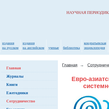
НАУЧНАЯ ПЕРИОДИ
издания
издания
кондратьевская
на русском
на английском
ученые
библиотека
энциклопедия
Главная
→
Сотруднич
Главная
Журналы
Евро-азиатс
Книги
системн
Ежегодники
Сотрудничество