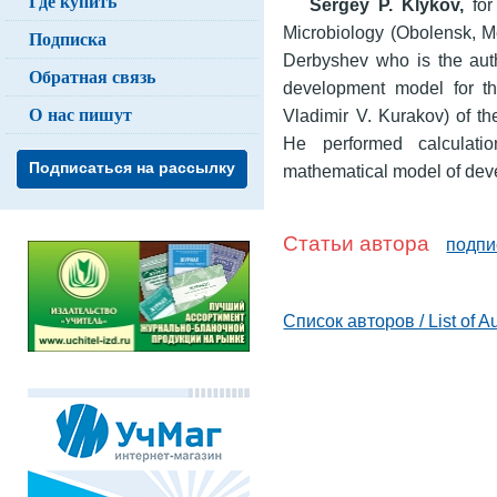
Где купить
Sergey P. Klykov,
for
Microbiology (Obolensk, Mo
Подписка
Derbyshev who is the auth
Обратная связь
development model for th
О нас пишут
Vladimir V. Kurakov) of th
He performed calculati
Подписаться на рассылку
mathematical model of dev
Статьи автора
подпи
Список авторов / List of A