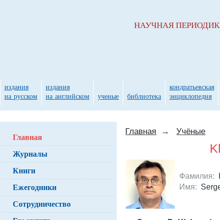
НАУЧНАЯ ПЕРИОДИ
издания
издания
кондратьевская
на русском
на английском
ученые
библиотека
энциклопедия
Главная
→
Учёные
Главная
K
Журналы
Книги
Фамилия:
K
Ежегодники
Имя:
Serge
Сотрудничество