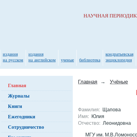
НАУЧНАЯ ПЕРИОДИ
издания
издания
кондратьевская
на русском
на английском
ученые
библиотека
энциклопедия
Главная
→
Учёные
Главная
Журналы
Книги
Фамилия:
Щапова
Ежегодники
Имя:
Юлия
Отчество:
Леонидовна
Сотрудничество
МГУ им. М.В.Ломоносо