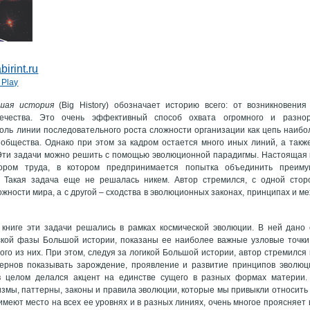
birint.ru
шая история
(Big History) обозначает историю всего: от возникновени
вечества. Это очень эффективный способ охвата огромного и разнор
оль линии последовательного роста сложности организации как цепь наиб
 общества. Однако при этом за кадром остается много иных линий, а такж
Эти задачи можно решить с помощью эволюционной парадигмы. Настоящая к
тором труда, в котором предпринимается попытка объединить преим
. Такая задача еще не решалась никем. Автор стремился, с одной стор
жности мира, а с другой – сходства в эволюционных законах, принципах и м
книге эти задачи решались в рамках космической эволюции. В ней дано
ской фазы Большой истории, показаны ее наиболее важные узловые точки
ого из них. При этом, следуя за логикой Большой истории, автор стремился
тернов показывать зарождение, проявление и развитие принципов эволюц
 в целом делался акцент на единстве сущего в разных формах материи.
змы, паттерны, законы и правила эволюции, которые мы привыкли относить 
имеют место на всех ее уровнях и в разных линиях, очень многое проясняет