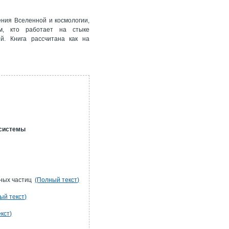
ния Вселенной и космологии,
м, кто работает на стыке
й. Книга рассчитана как на
 системы
мных частиц
(Полный текст)
ый текст)
кст)