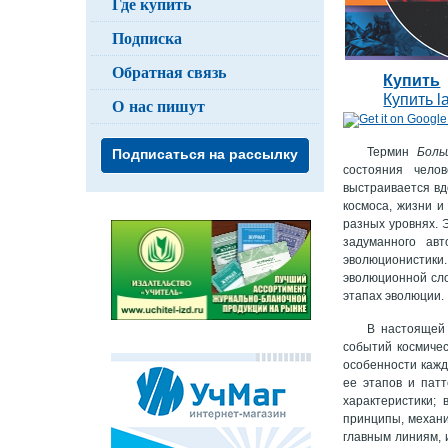
Где купить
Подписка
Обратная связь
Купить
Купить la
О нас пишут
Термин
Боль
Подписаться на рассылку
состояния чело
выстраивается вд
космоса, жизни и
разных уровнях. 
задуманного ав
эволюционистики
эволюционной сло
этапах эволюции.
В настоящей 
событий космиче
особенности кажд
ее этапов и пат
характеристики;
принципы, механи
главным линиям, 