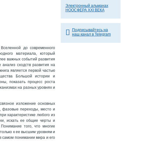
Электронный альманах
НООСФЕРА XXI ВЕКА
Подписывайтесь на
наш канал в Telegram
я Вселенной до современного
одного материала, который
олее важных событий развития
е анализ сходств развития на
нига является первой частью
ущества Большой истории и
оны, показать процесс роста
еханизмах на разных уровнях и
 связное изложение основных
, фазовые переходы, место и
 при характеристике любого из
ии, искать ее общие черты и
 Понимание того, что многие
только к ее высшим уровням и
 в самом понимании мира и его