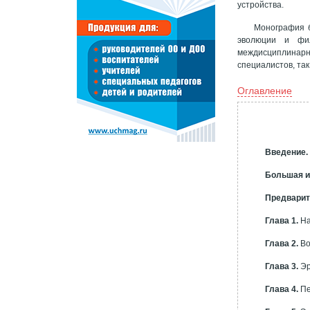
устройства.
Монография б
эволюции и фил
междисциплинарн
специалистов, так
Оглавление
Введение.
Большая и
Предварит
Г
лава 1.
На
Г
лава 2.
Во
Глава 3.
Эр
Глава 4.
Пе