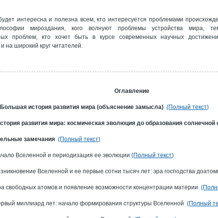
удет интересна и полезна всем, кто интересуется проблемами происхожде
ософии мироздания, кого волнуют проблемы устройства мира, те
ых проблем, кто хочет быть в курсе современных научных достижени
 и на широкий круг читателей.
О
главление
 Большая история развития мира (объяснение замысла)
(Полный текст)
стория развития мира: космическая эволюция до образования солнечной
ельные замечания
(Полный текст)
чало Вселенной и периодизация ее эволюции
(Полный текст)
зникновение Вселенной и ее первые сотни тысяч лет: эра господства доато
а свободных атомов и появление возможности концентрации материи
(Полн
рвый миллиард лет: начало формирования структуры Вселенной
(Полный те