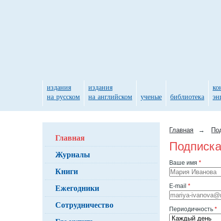
издания
издания
ко
на русском
на английском
ученые
библиотека
эн
Главная
→
По
Главная
Подписка
Журналы
Ваше имя
*
Книги
Ежегодники
E-mail
*
Сотрудничество
Периодичность
*