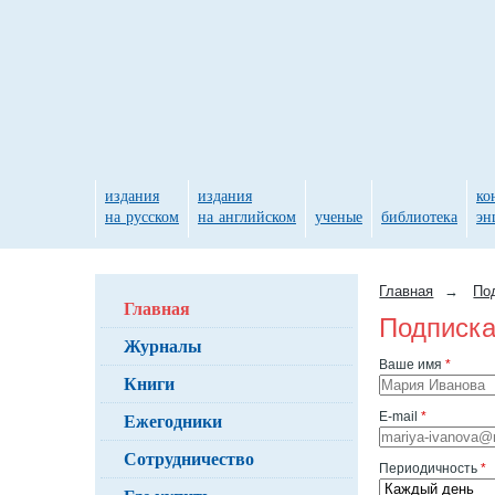
издания
издания
ко
на русском
на английском
ученые
библиотека
эн
Главная
→
По
Главная
Подписка
Журналы
Ваше имя
*
Книги
Ежегодники
E-mail
*
Сотрудничество
Периодичность
*