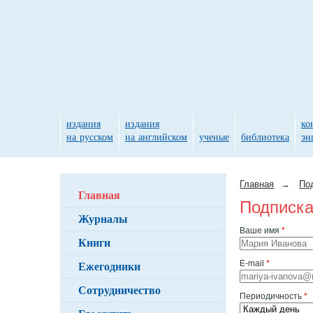
издания
издания
ко
на русском
на английском
ученые
библиотека
эн
Главная
→
По
Главная
Подписка
Журналы
Ваше имя
*
Книги
Ежегодники
E-mail
*
Сотрудничество
Периодичность
*