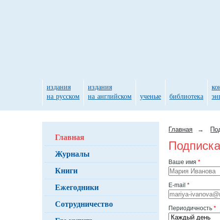
издания
издания
ко
на русском
на английском
ученые
библиотека
эн
Главная
→
По
Главная
Подписка
Журналы
Ваше имя
*
Книги
Ежегодники
E-mail
*
Сотрудничество
Периодичность
*