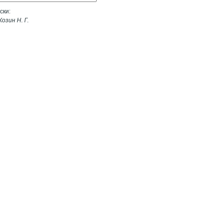
ски:
озин Н. Г.