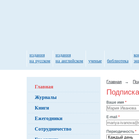
издания
издания
ко
на русском
на английском
ученые
библиотека
эн
Главная
→
По
Главная
Подписка
Журналы
Ваше имя
*
Книги
Ежегодники
E-mail
*
Сотрудничество
Периодичность
*