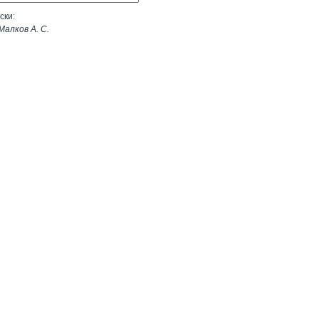
ски:
алков А. С.