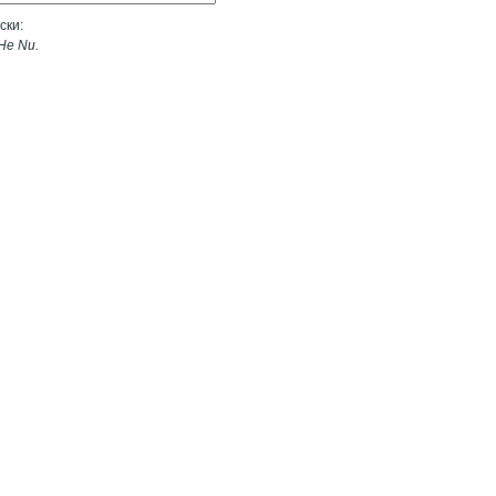
ски:
He Nu.