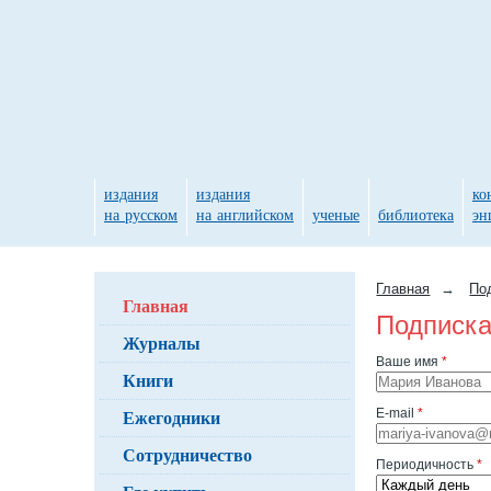
издания
издания
ко
на русском
на английском
ученые
библиотека
эн
Главная
→
По
Главная
Подписка
Журналы
Ваше имя
*
Книги
Ежегодники
E-mail
*
Сотрудничество
Периодичность
*