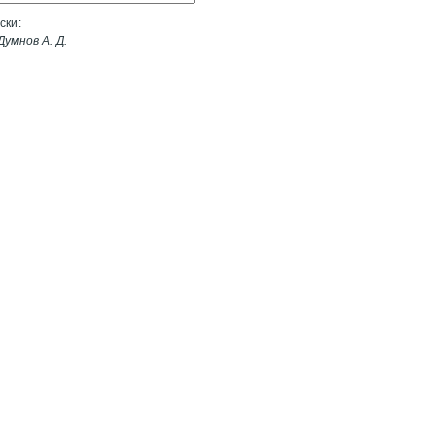
ски:
умнов А. Д.