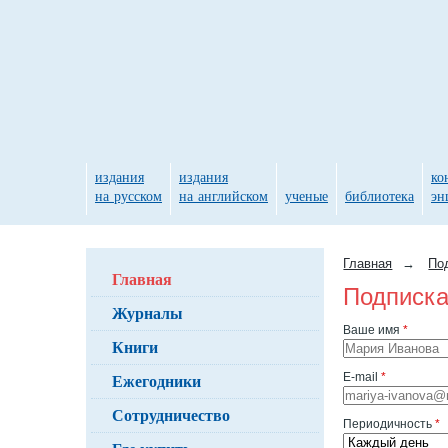
издания
издания
ко
на русском
на английском
ученые
библиотека
эн
Главная
→
По
Главная
Подписка
Журналы
Ваше имя
*
Книги
Ежегодники
E-mail
*
Сотрудничество
Периодичность
*