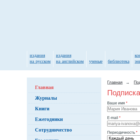
издания
издания
ко
на русском
на английском
ученые
библиотека
эн
Главная
→
По
Главная
Подписка
Журналы
Ваше имя
*
Книги
Ежегодники
E-mail
*
Сотрудничество
Периодичность
*