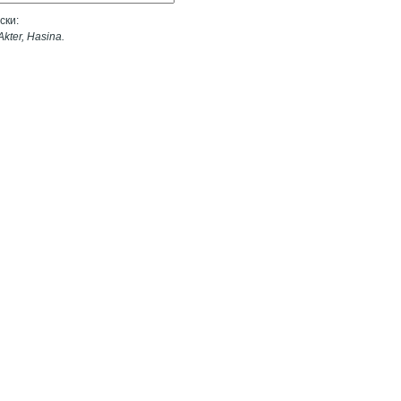
ски:
ter, Hasina.