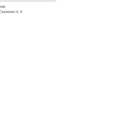
ски:
каленко А. К.