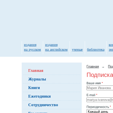
издания
издания
ко
на русском
на английском
ученые
библиотека
эн
Главная
→
По
Главная
Подписка
Журналы
Ваше имя
*
Книги
Ежегодники
E-mail
*
Сотрудничество
Периодичность
*