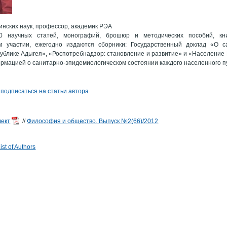
инских наук, профессор, академик РЭА
0 научных статей, монографий, брошюр и методических пособий, кни
м участии, ежегодно издаются сборники: Государственный доклад «О са
публике Адыгея», «Роспотребнадзор: становление и развитие» и «Население 
рмацией о санитарно-эпидемиологическом состоянии каждого населенного п
а
подписаться на статьи автора
лект
//
Философия и общество. Выпуск №2(66)/2012
st of Authors