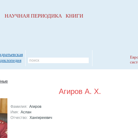
НАУЧНАЯ ПЕРИОДИКА КНИГИ
ндратьевская
Евро
циклопедия
сист
ёные
Агиров А. Х.
Фамилия:
Агиров
Имя:
Аслан
Отчество:
Хангиреевич