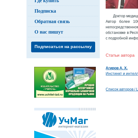
Где купить
Подписка
Доктор медиц
Обратная связь
Автор более 10
непосредственно
О нас пишут
обстановке в Рес
с подробной инфо
Подписаться на рассылку
Статьи автор
Агиров А. Х.
Инстинкт и интел
Список авторов / Li