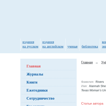
издания
издания
ко
на русском
на английском
ученые
библиотека
эн
Главная
→
Уч
Главная
Журналы
Книги
Фамилия:
Rivers
Имя:
Alannah She
Ежегодники
Texas Woman’s Uni
Сотрудничество
Статьи автор