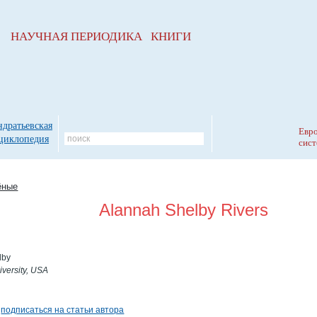
НАУЧНАЯ ПЕРИОДИКА КНИГИ
ндратьевская
Евро
циклопедия
сист
ёные
Alannah Shelby Rivers
lby
versity, USA
а
подписаться на статьи автора