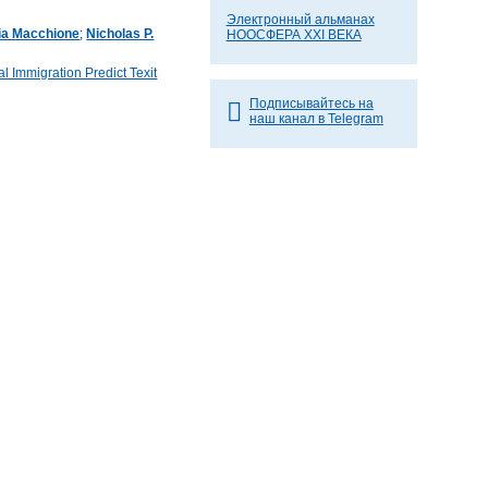
Электронный альманах
cia Macchione
;
Nicholas P.
НООСФЕРА XXI ВЕКА
l Immigration Predict Texit
Подписывайтесь на
наш канал в Telegram