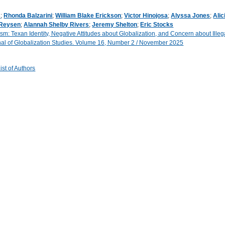
s
;
Rhonda Balzarini
;
William Blake Erickson
;
Victor Hinojosa
;
Alyssa Jones
;
Ali
 Reysen
;
Alannah Shelby Rivers
;
Jeremy Shelton
;
Eric Stocks
sm: Texan Identity, Negative Attitudes about Globalization, and Concern about Illega
al of Globalization Studies. Volume 16, Number 2 / November 2025
st of Authors