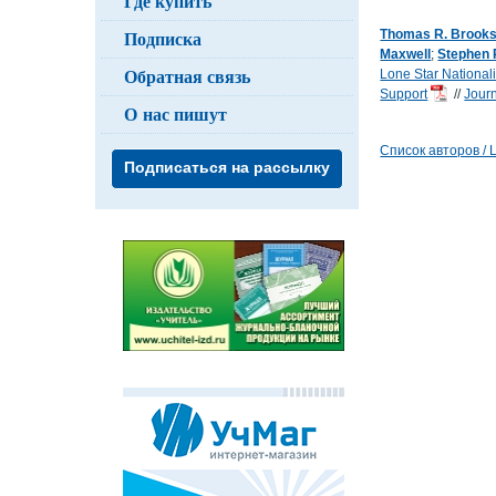
Где купить
Подписка
Thomas R. Brook
Maxwell
;
Stephen
Обратная связь
Lone Star Nationali
Support
//
Journ
О нас пишут
Список авторов / Li
Подписаться на рассылку