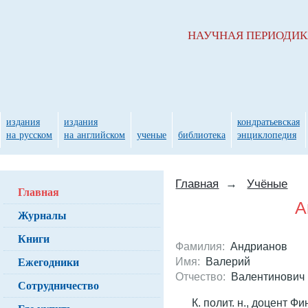
НАУЧНАЯ ПЕРИОДИ
издания
издания
кондратьевская
на русском
на английском
ученые
библиотека
энциклопедия
Главная
→
Учёные
Главная
А
Журналы
Книги
Фамилия:
Андрианов
Ежегодники
Имя:
Валерий
Отчество:
Валентинович
Сотрудничество
К. полит. н., доцент 