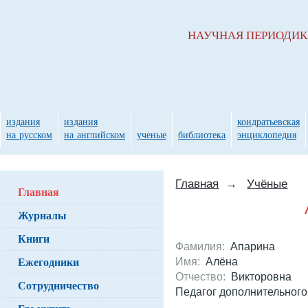
НАУЧНАЯ ПЕРИОДИ
издания
издания
кондратьевская
на русском
на английском
ученые
библиотека
энциклопедия
Главная
→
Учёные
Главная
Журналы
Книги
Фамилия:
Апарина
Ежегодники
Имя:
Алёна
Отчество:
Викторовна
Сотрудничество
Педагог дополнительног