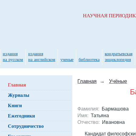
НАУЧНАЯ ПЕРИОДИ
издания
издания
кондратьевская
на русском
на английском
ученые
библиотека
энциклопедия
Главная
→
Учёные
Главная
Б
Журналы
Книги
Фамилия:
Бармашова
Ежегодники
Имя:
Татьяна
Отчество:
Ивановна
Сотрудничество
Кандидат философски