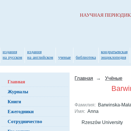
НАУЧНАЯ ПЕРИОДИ
издания
издания
кондратьевская
на русском
на английском
ученые
библиотека
энциклопедия
Главная
→
Учёные
Главная
Barwi
Журналы
Книги
Фамилия:
Barwinska-Mała
Ежегодники
Имя:
Anna
Сотрудничество
Rzeszów University