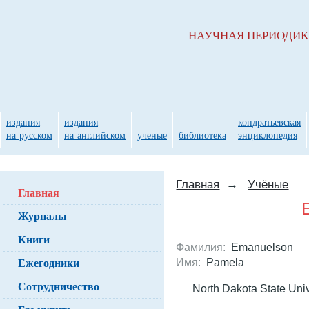
НАУЧНАЯ ПЕРИОДИ
издания
издания
кондратьевская
на русском
на английском
ученые
библиотека
энциклопедия
Главная
→
Учёные
Главная
Журналы
Книги
Фамилия:
Emanuelson
Ежегодники
Имя:
Pamela
Сотрудничество
North Dakota State Univ