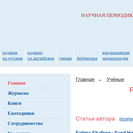
НАУЧНАЯ ПЕРИОДИ
издания
издания
кондратьевская
на русском
на английском
ученые
библиотека
энциклопедия
Главная
→
Учёные
Главная
Журналы
Книги
Ежегодники
Статьи автора
подпи
Сотрудничество
Fatima Shafeeq
;
Syed H