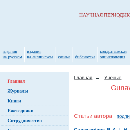
НАУЧНАЯ ПЕРИОДИ
издания
издания
кондратьевская
на русском
на английском
ученые
библиотека
энциклопедия
Главная
→
Учёные
Главная
Gunaw
Журналы
Книги
Ежегодники
Статьи автора
подпи
Сотрудничество
Gunawardana, R. A. L. H.