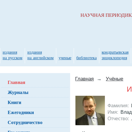
НАУЧНАЯ ПЕРИОДИ
издания
издания
кондратьевская
на русском
на английском
ученые
библиотека
энциклопедия
Главная
→
Учёные
Главная
И
Журналы
Книги
Фамилия:
И
Ежегодники
Имя:
Влад
Отчество:
Сотрудничество