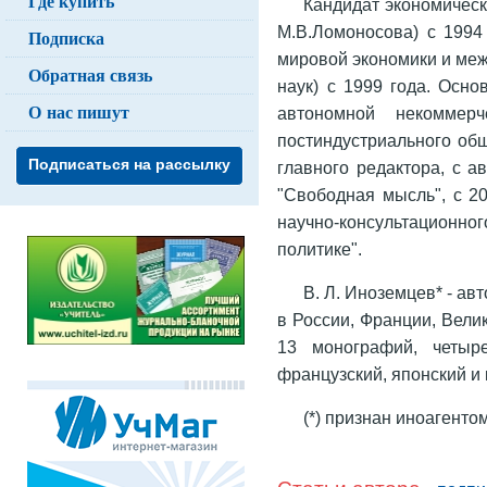
Где купить
Кандидат экономическ
М.В.Ломоносова) с 1994 
Подписка
мировой экономики и ме
Обратная связь
наук) с 1999 года. Осно
О нас пишут
автономной некоммерч
постиндустриального обще
Подписаться на рассылку
главного редактора, с а
"Свободная мысль", с 20
научно-консультационн
политике".
В. Л. Иноземцев* - ав
в России, Франции, Вели
13 монографий, четыр
французский, японский и 
(*) признан иноагенто