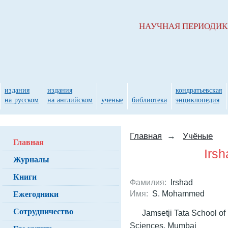
НАУЧНАЯ ПЕРИОДИ
издания
издания
кондратьевская
на русском
на английском
ученые
библиотека
энциклопедия
Главная
→
Учёные
Главная
Irs
Журналы
Книги
Фамилия:
Irshad
Ежегодники
Имя:
S. Mohammed
Сотрудничество
Jamsetji Tata School of 
Sciences, Mumbai