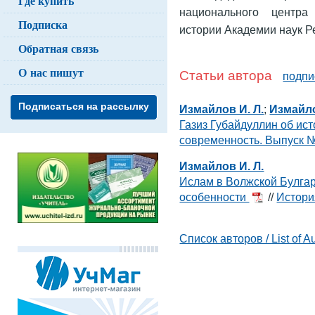
Где купить
национального центра 
Подписка
истории Академии наук Р
Обратная связь
О нас пишут
Статьи автора
подпи
Подписаться на рассылку
Измайлов И. Л.
;
Измайло
Газиз Губайдуллин об ис
современность. Выпуск №
Измайлов И. Л.
Ислам в Волжской Булгар
особенности
//
Истори
Список авторов / List of A