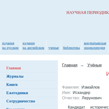
НАУЧНАЯ ПЕРИОДИ
издания
издания
кондратьевская
на русском
на английском
ученые
библиотека
энциклопедия
Главная
→
Учёные
Главная
Журналы
Книги
Фамилия:
Измайлов
Ежегодники
Имя:
Искандер
Отчество:
Лерунович
Сотрудничество
Кандидат историче