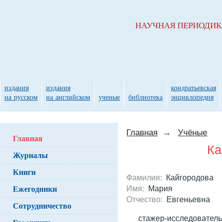
НАУЧНАЯ ПЕРИОДИ
издания
издания
кондратьевская
на русском
на английском
ученые
библиотека
энциклопедия
Главная
→
Учёные
Главная
Ка
Журналы
Книги
Фамилия:
Кайгородова
Ежегодники
Имя:
Мария
Отчество:
Евгеньевна
Сотрудничество
стажер-исследовател