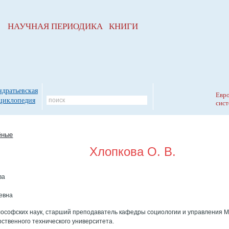
НАУЧНАЯ ПЕРИОДИКА КНИГИ
ндратьевская
Евро
циклопедия
сист
ёные
Хлопкова О. В.
ва
евна
ософских наук, старший преподаватель кафедры социологии и управления М
рственного технического университета.