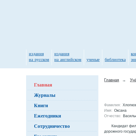
издания
издания
ко
на русском
на английском
ученые
библиотека
эн
Главная
→
Уч
Главная
Журналы
Книги
Фамилия:
Хлопко
Имя:
Оксана
Ежегодники
Отчество:
Василь
Сотрудничество
Кандидат фил
дорожного госуда