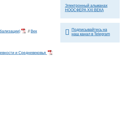
Электронный альманах
НООСФЕРА XXI ВЕКА
Подписывайтесь на
обализации)
//
Век
наш канал в Telegram
ревности и Средневековья