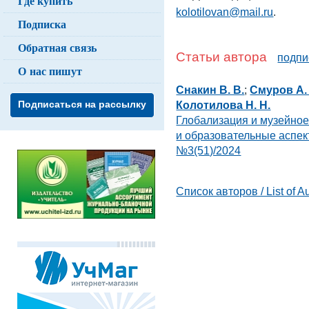
Где купить
kolotilovan@mail.ru
.
Подписка
Обратная связь
Статьи автора
подпи
О нас пишут
Снакин В. В.
;
Смуров А.
Колотилова Н. Н.
Подписаться на рассылку
Глобализация и музейное
и образовательные аспе
№3(51)/2024
Список авторов / List of A