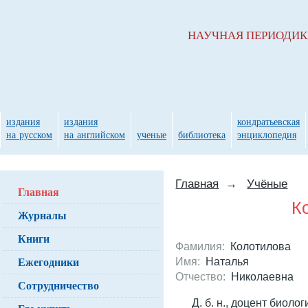
НАУЧНАЯ ПЕРИОДИ
издания
издания
кондратьевская
на русском
на английском
ученые
библиотека
энциклопедия
Главная
→
Учёные
Главная
К
Журналы
Книги
Фамилия:
Колотилова
Ежегодники
Имя:
Наталья
Отчество:
Николаевна
Сотрудничество
Д. б. н., доцент биоло