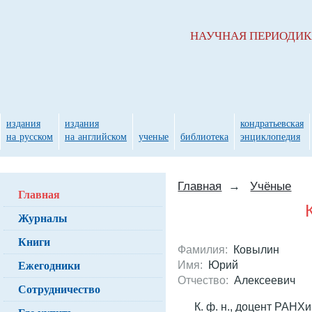
НАУЧНАЯ ПЕРИОДИ
издания
издания
кондратьевская
на русском
на английском
ученые
библиотека
энциклопедия
Главная
→
Учёные
Главная
Журналы
Книги
Фамилия:
Ковылин
Ежегодники
Имя:
Юрий
Отчество:
Алексеевич
Сотрудничество
К. ф. н., доцент РАНХ