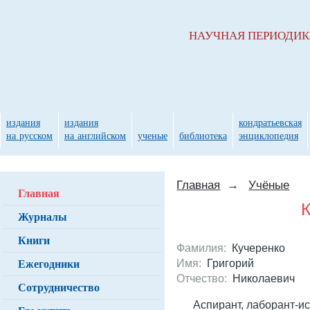
НАУЧНАЯ ПЕРИОДИ
издания
издания
кондратьевская
на русском
на английском
ученые
библиотека
энциклопедия
Главная
→
Учёные
Главная
К
Журналы
Книги
Фамилия:
Кучеренко
Ежегодники
Имя:
Григорий
Отчество:
Николаевич
Сотрудничество
Аспирант, лаборант-и