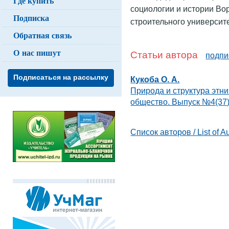
Где купить
социологии и истории Во
Подписка
строительного университе
Обратная связь
О нас пишут
Статьи автора
подпи
Подписаться на рассылку
Кукоба О. А.
Природа и структура этн
общество. Выпуск №4(37)
Список авторов / List of A