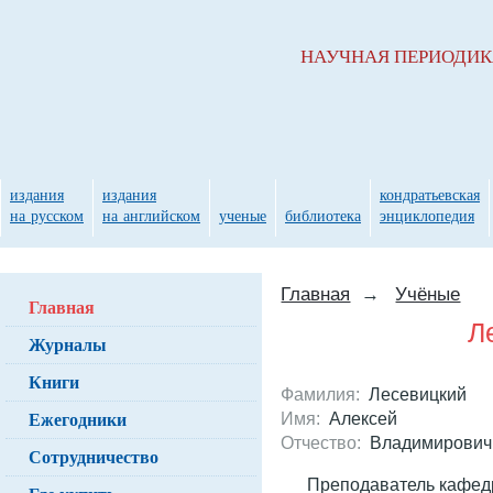
НАУЧНАЯ ПЕРИОДИ
издания
издания
кондратьевская
на русском
на английском
ученые
библиотека
энциклопедия
Главная
→
Учёные
Главная
Л
Журналы
Книги
Фамилия:
Лесевицкий
Ежегодники
Имя:
Алексей
Отчество:
Владимирович
Сотрудничество
Преподаватель кафед