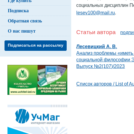
Где купить
социальных дисциплин Пе
Подписка
lesev100@mail.ru
.
Обратная связь
О нас пишут
Статьи автора
подпи
Подписаться на рассылку
Лесевицкий А. В.
Анализ проблемы «иметь 
социальной философии 
Выпуск №2(107)/2023
Список авторов / List of A