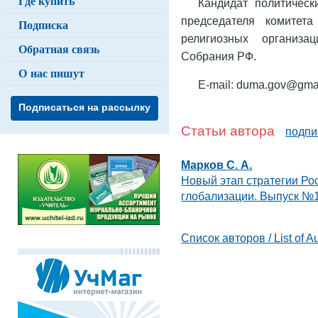
Где купить
Кандидат политическ
председателя комитет
Подписка
религиозных организа
Обратная связь
Собрания РФ.
О нас пишут
E-mail: duma.gov@gma
Подписаться на рассылку
Статьи автора
подпи
Марков С. А.
Новый этап стратегии Рос
глобализации. Выпуск №1
Список авторов / List of A