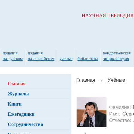
НАУЧНАЯ ПЕРИОДИ
издания
издания
кондратьевская
на русском
на английском
ученые
библиотека
энциклопедия
Главная
→
Учёные
Главная
Журналы
Книги
Фамилия:
Ежегодники
Имя:
Серг
Отчество:
А
Сотрудничество