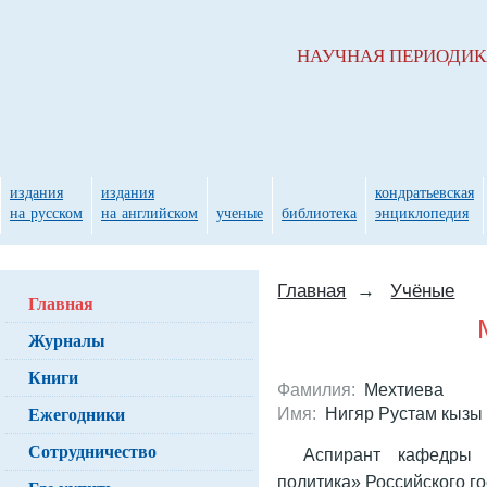
НАУЧНАЯ ПЕРИОДИ
издания
издания
кондратьевская
на русском
на английском
ученые
библиотека
энциклопедия
Главная
→
Учёные
Главная
Журналы
Книги
Фамилия:
Мехтиева
Ежегодники
Имя:
Нигяр Рустам кызы
Сотрудничество
Аспирант кафедры 
политика» Российского г