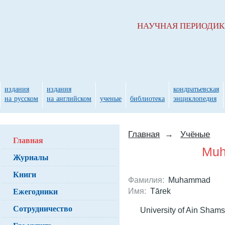
НАУЧНАЯ ПЕРИОДИ
издания
издания
кондратьевская
на русском
на английском
ученые
библиотека
энциклопедия
Главная
→
Учёные
Главная
Muh
Журналы
Книги
Фамилия:
Muhammad
Ежегодники
Имя:
Tārek
Сотрудничество
University of Ain Sham