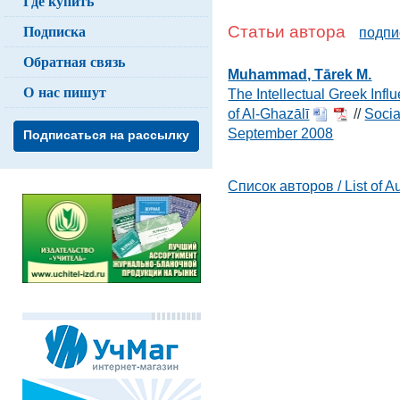
Где купить
Подписка
Статьи автора
подпи
Обратная связь
Muhammad, Tārek M.
О нас пишут
The Intellectual Greek Infl
of Al-Ghazālī
//
Socia
September 2008
Подписаться на рассылку
Список авторов / List of A