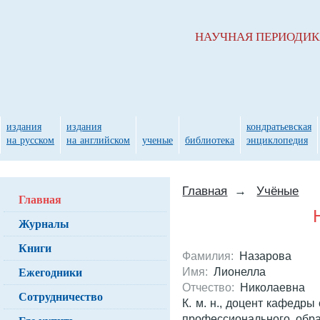
НАУЧНАЯ ПЕРИОДИ
издания
издания
кондратьевская
на русском
на английском
ученые
библиотека
энциклопедия
Главная
→
Учёные
Главная
Журналы
Книги
Фамилия:
Назарова
Ежегодники
Имя:
Лионелла
Отчество:
Николаевна
Сотрудничество
К. м. н., доцент кафедр
профессионального обр