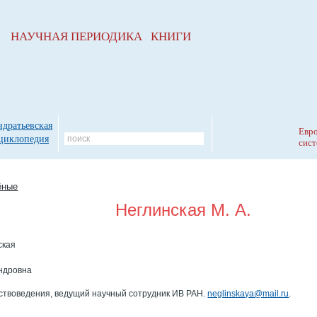
НАУЧНАЯ ПЕРИОДИКА КНИГИ
ндратьевская
Евро
циклопедия
сист
ёные
Неглинская М. А.
ская
ндровна
ствоведения, ведущий научный сотрудник ИВ РАН.
neglinskaya@mail.ru
.