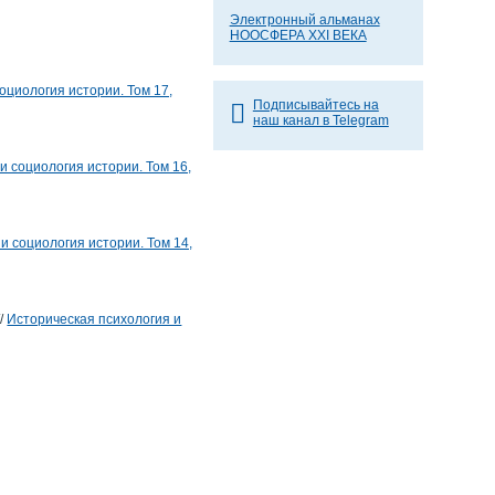
Электронный альманах
НООСФЕРА XXI ВЕКА
оциология истории. Том 17,
Подписывайтесь на
наш канал в Telegram
и социология истории. Том 16,
и социология истории. Том 14,
/
Историческая психология и