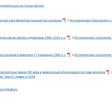
а
подписаться на статьи автора
атика в китайской актуальной инсталляции
//
Историческая психология и с
орчестве китайских художников 1980–2010-х гг.
//
Историческая психология 
ессионизм в живописи У Гуаньчжуна 1990-х гг.
//
Историческая психология 
экспортные эмали XIX века и живописный клуазонизм в системе модерна
/
и. Том 12, номер 2/ 2019
st of Authors