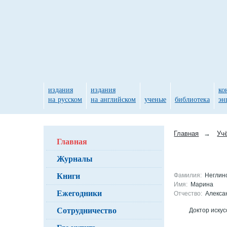
издания
издания
ко
на русском
на английском
ученые
библиотека
эн
Главная
→
Уч
Главная
Журналы
Книги
Фамилия:
Неглин
Имя:
Марина
Ежегодники
Отчество:
Алекса
Сотрудничество
Доктор искус