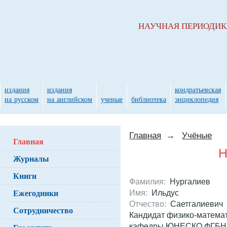
НАУЧНАЯ ПЕРИОДИ
издания
издания
кондратьевская
на русском
на английском
ученые
библиотека
энциклопедия
Главная
→
Учёные
Главная
Н
Журналы
Книги
Фамилия:
Нургалиев
Ежегодники
Имя:
Ильдус
Отчество:
Саетгалиевич
Сотрудничество
Кандидат физико-математ
кафедры ЮНЕСКО ФГБН