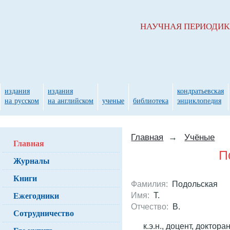
НАУЧНАЯ ПЕРИОДИ
издания
издания
кондратьевская
на русском
на английском
ученые
библиотека
энциклопедия
Главная
→
Учёные
Главная
П
Журналы
Книги
Фамилия:
Подольская
Ежегодники
Имя:
Т.
Отчество:
В.
Сотрудничество
к.э.н., доцент, докт