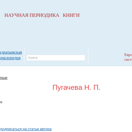
НАУЧНАЯ ПЕРИОДИКА КНИГИ
ндратьевская
Евро
циклопедия
сист
ёные
Пугачева Н. П.
ва
а
подписаться на статьи автора