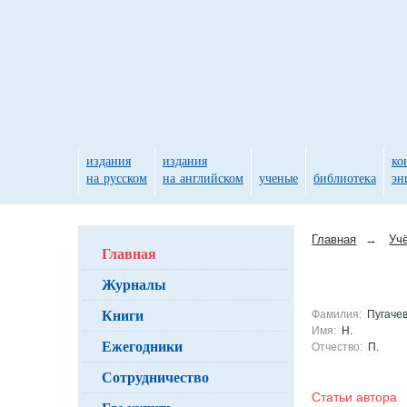
издания
издания
ко
на русском
на английском
ученые
библиотека
эн
Главная
→
Уч
Главная
Журналы
Книги
Фамилия:
Пугаче
Имя:
Н.
Ежегодники
Отчество:
П.
Сотрудничество
Статьи автор