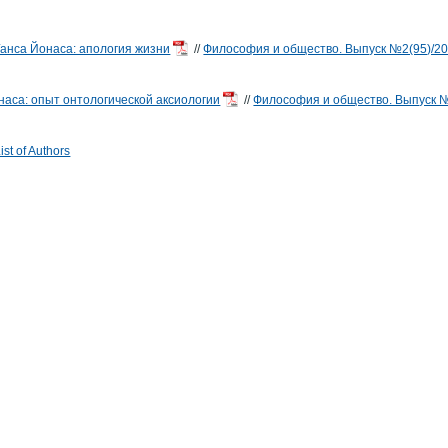
анса Йонаса: апология жизни
//
Философия и общество. Выпуск №2(95)/2
наса: опыт онтологической аксиологии
//
Философия и общество. Выпуск №
st of Authors