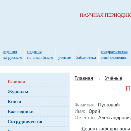
НАУЧНАЯ ПЕРИОДИ
издания
издания
кондратьевская
на русском
на английском
ученые
библиотека
энциклопедия
Главная
→
Учёные
Главная
П
Журналы
Книги
Фамилия:
Пустовойт
Ежегодники
Имя:
Юрий
Отчество:
Александрови
Сотрудничество
Доцент кафедры полит