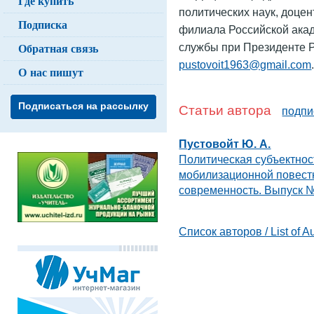
Где купить
политических наук, доцен
Подписка
филиала Российской акад
Обратная связь
службы при Президенте РФ
pustovoit1963@gmail.com
О нас пишут
Подписаться на рассылку
Статьи автора
подпи
Пустовойт Ю. А.
Политическая субъектност
мобилизационной повест
современность. Выпуск №
Список авторов / List of A