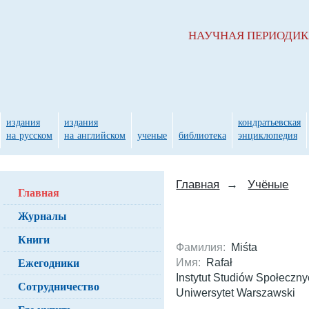
НАУЧНАЯ ПЕРИОДИ
издания
издания
кондратьевская
на русском
на английском
ученые
библиотека
энциклопедия
Главная
→
Учёные
Главная
Журналы
Книги
Фамилия:
Miśta
Ежегодники
Имя:
Rafał
Instytut Studiów Społeczny
Сотрудничество
Uniwersytet Warszawski