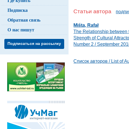
Где купить
Подписка
Статьи автора
подпи
Обратная связь
Miśta, Rafał
О нас пишут
The Relationship between t
Strength of Cultural Attract
Подписаться на рассылку
Number 2 / September 201
Список авторов / List of A