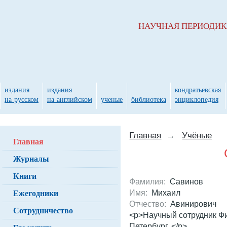
НАУЧНАЯ ПЕРИОДИ
издания
издания
кондратьевская
на русском
на английском
ученые
библиотека
энциклопедия
Главная
→
Учёные
Главная
Журналы
Книги
Фамилия:
Савинов
Ежегодники
Имя:
Михаил
Отчество:
Авинирович
Сотрудничество
<p>Научный сотрудник Фи
Петербург. </p>