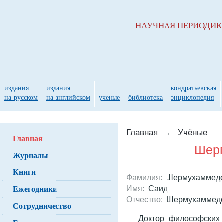
НАУЧНАЯ ПЕРИОДИ
издания
издания
кондратьевская
на русском
на английском
ученые
библиотека
энциклопедия
Главная
→
Учёные
Главная
Шерм
Журналы
Книги
Фамилия:
Шермухаммед
Ежегодники
Имя:
Саид
Отчество:
Шермухаммед
Сотрудничество
Доктор философских