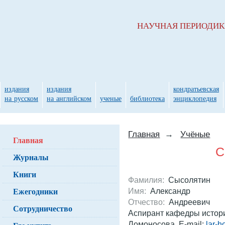
НАУЧНАЯ ПЕРИОДИ
издания
издания
кондратьевская
на русском
на английском
ученые
библиотека
энциклопедия
Главная
→
Учёные
Главная
С
Журналы
Книги
Фамилия:
Сысолятин
Ежегодники
Имя:
Александр
Отчество:
Андреевич
Сотрудничество
Аспирант кафедры истор
Ломоносова. E-mail:
lar-