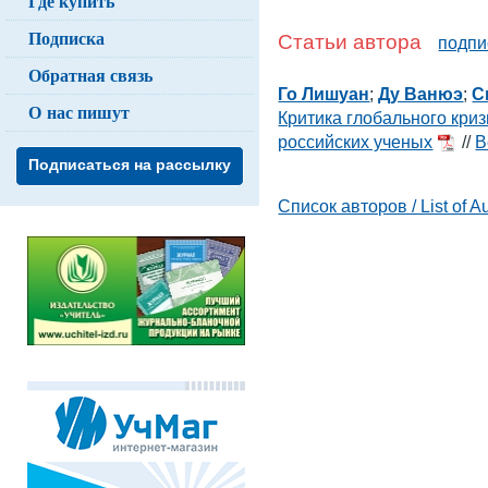
Где купить
Подписка
Статьи автора
подпи
Обратная связь
Го Лишуан
;
Ду Ванюэ
;
С
О нас пишут
Критика глобального кри
российских ученых
//
В
Подписаться на рассылку
Список авторов / List of A